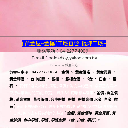
{ 黃金屋~金樓 }工廠直營..提煉工廠~
聯絡電話：04-2277 4889
E-mail：poloadsl@yahoo.com.tw
Design by:維度架站
、
、
、
金價
黃金價格
黃金買賣
黃金屋金樓
｜04-22774889｜
、
、
、
、
、
、
黃金牌價
台中銀樓
銀樓
銀樓金價
K金
白金
鑽
，
石
我們知道設計始於溝通,且衷於對完美的堅持,樂亞室內設計
(
,
金價
黃金價
秉持專業簡約的美感,就是回歸到人性的最根本需求
,
,
,
,
,
,
,
,
格
黃金買賣
黃金牌價
台中銀樓
銀樓
銀樓金價
K金
白金
鑽
)
石
設計不再過份誇飾,線條不再繁複,但是卻能呈現相當強烈的設
(
,
,
,
金價
黃金價格
黃金買賣
黃
計美感,進而成為最有創意的裝潢
,
,
,
,
,
,
)。
金牌價
台中銀樓
銀樓
銀樓金價
K金
白金
鑽石