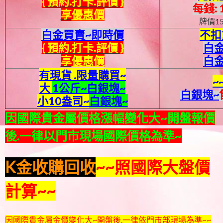
{
預約.打卡
.評價
}
每錢: 
享
優惠價
牌
價15
白金買賣~即時價
不扣
{
預約.打卡
.評價
}
白
享
優惠價
白
有現貨 .限量購買~
~
大
1公斤~白銀塊~
白銀塊~
小10盎司~
白銀塊~
因國際貴金屬價格漲幅變化大~開盤報價
後.一律以門市現場國際價格為準~
K金收購回收
~~照國際大盤價
計算~~
因國際貴金屬金價變化大~開盤後.一律依門市部現場為準~~