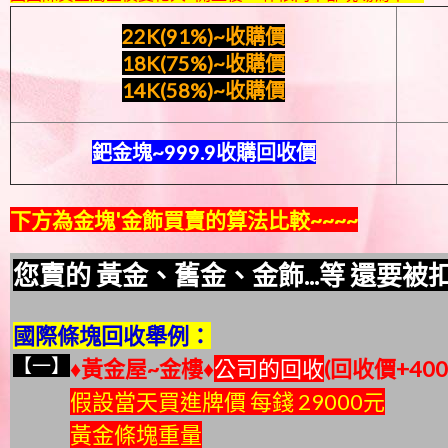
22K(91%)~
收購價
18K(75%)~收購價
14K(58%)~收購價
鈀金塊~999.9收購回收價
下方為金塊'金飾買賣的算法比較~~~~
您賣的 黃金
、
舊金
、
金飾...等 還要被
國際條塊回收舉例：
【一】
♦黃金屋~金樓♦
公司的回收
(回收價+40
假設當天買進牌價 每錢 29000元
黃金條塊重量