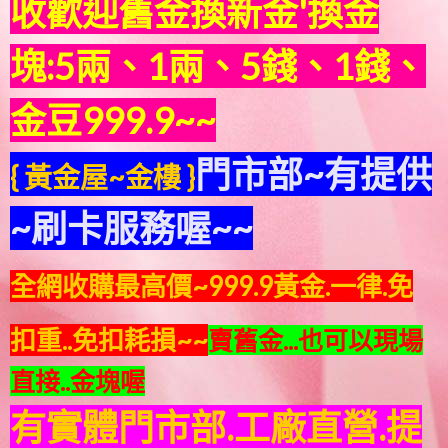
收歡迎舊金換新金'換金
塊:5兩、1兩、5錢、1錢、
金豆999.9~~
門市部~有提供
{ 黃金屋~金樓 }
~刷卡服務喔~~
全網收購最高價~999.9黃金.一律.免
扣重..免扣耗損~~
賣舊金...也可以現場
直接..金塊喔
有實體門市部.工廠直營.提