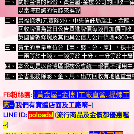
一、
關於金價的部份，黃金屋-金樓.公司的回收一
以當時查詢的價錢來換算
二、
景福條塊(元寶除外)、中央信託局瑞士、金龍
回收牌價為當日公告買進牌價每錢再加價回收。
英國倫敦條塊及其他具公信力公斤條塊+300~4
三、
黃金的重量單位分【兩、錢、分、釐】，採十
一兩等於十錢，一錢等於 十分，一分等於十釐
四、
本公司是以台灣區銀樓公會統一報價,不採用中
五、
全省服務除澎、金、馬。出訪回收有地區重量
{ 黃金屋~金樓 }工廠直營..提煉工
FB粉絲團:
廠~
(
我們有實體店面及工廠唷~
)
LINE ID:
poloadsl
(
流行商品及金價都優惠喔
~
)