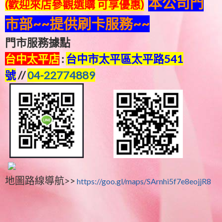
本公司門
(歡迎來店參觀選購 可享優惠)
市部~~提供刷卡服務~~
門市服務據點
台中太平店
:
台中市太平區太平路541
號
//
04-22774889
地圖路線導航>>
https://goo.gl/maps/SArnhi5f7e8eojjR8