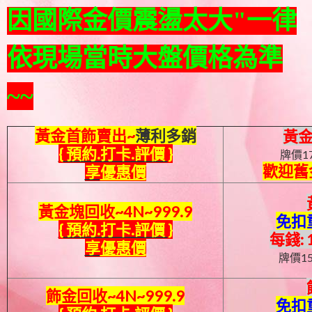
因國際金價震盪太大"一律
依現場當時大盤價格為準
~~
黃金首飾賣出~
薄利多銷
黃金
{
預約.打卡
.評價
}
牌價17
歡迎舊
享
優惠價
黃金塊
回收~
4N
~999.9
免
扣
{
預約.打卡
.評價
}
每錢: 
享
優惠價
牌價15
飾金回收~
4N
~999.9
免扣重