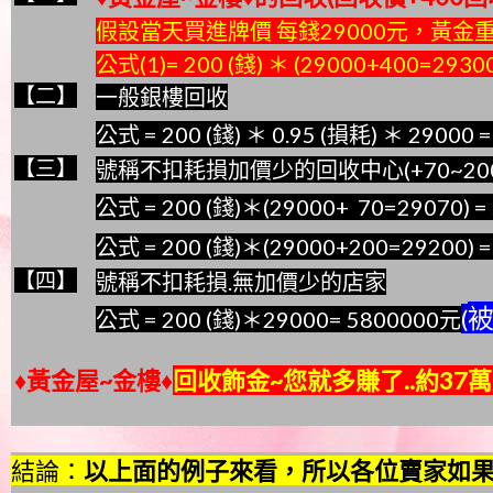
假設當天買進牌價 每錢29000元，黃金重
公式(1)= 200 (錢) ＊ (29000+400=2930
【二】
一般銀樓回收
公式 = 200 (錢) ＊ 0.95 (損耗) ＊ 29000 
【三】
號稱不扣耗損加價少的回收中心(+70~200
公式 = 200 (錢)＊(29000+ 70=29070) 
公式 = 200 (錢)＊(29000+200=29200) 
【四】
號稱不扣耗損.無加價少的店家
被
(
公式 = 200 (錢)＊29000= 5800000元
♦黃金屋~金樓♦
回收飾金~您就多賺了..約37萬元
結論：
以上面的例子來看
，
所以
各位賣家如果找