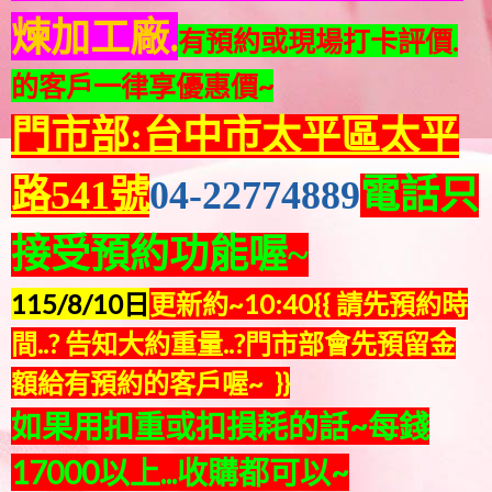
煉加工廠.
有預約或現場打卡評價.
的客戶一律享優惠價~
門市部:台中市太平區太平
路541號
04-22774889
電話只
接受預約功能喔~
115/8/10日
更新約~10:40
{{ 請先預約時
間..? 告知大約重量..?門市部會先預留金
額給有預約的客戶喔~ }}
如果用扣重或扣損耗的話~每錢
17000以上...收購都可以~