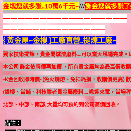
金塊您就多賺..10萬6千元~
///
飾金您就多賺了約
一一一一一一一一一一一一一一一一一
一一一一一一一一一一一一一一
{ 黃金屋~金樓 }工廠直營..提煉工廠~
獨家技術提煉，貴金屬爐渣廢料
....
可以當天現場完成
。
本公司 飾金依牌價再加價 ，所有貴金屬均為最高價收
-K金回收即時價- (免火燒熔、免扣耗損，收購價更高)
(銀樓、當舖、科技業者貴金屬廢料.... 歡迎來電，當場秤
北部、中部、南部, 大量均可預約到公司高價回收。
備註：