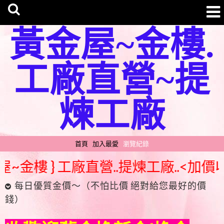
黃金屋~金樓.
工廠直營~提
煉工廠
首頁
加入最愛
瀏覽紀錄
~金樓 } 工廠直營..提煉工廠..<加價
每日優質金價～（不怕比價 絕對給您最好的價
錢）